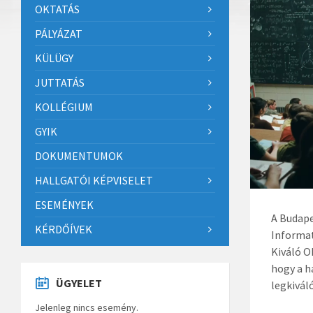
OKTATÁS
PÁLYÁZAT
KÜLÜGY
JUTTATÁS
KOLLÉGIUM
GYIK
DOKUMENTUMOK
HALLGATÓI KÉPVISELET
ESEMÉNYEK
A Budap
KÉRDŐÍVEK
Informat
Kiváló O
hogy a h
ÜGYELET
legkivál
Jelenleg nincs esemény.