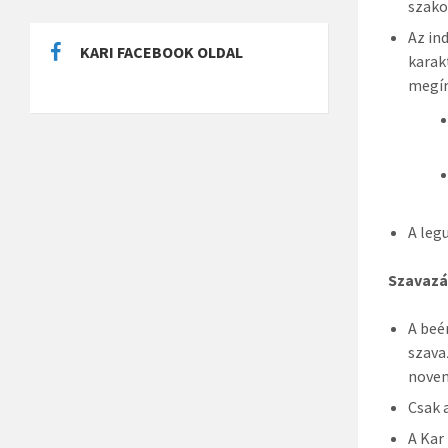
szako
Az in
KARI FACEBOOK OLDAL
karak
megír
A leg
Szavazá
A beé
szava
novem
Csak 
A Kar