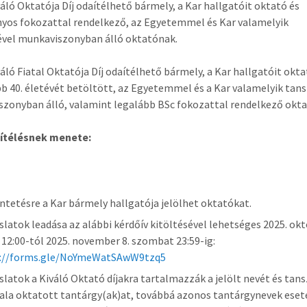
váló Oktatója Díj odaítélhető bármely, a Kar hallgatóit oktató és
os fokozattal rendelkező, az Egyetemmel és Kar valamelyik
vel munkaviszonyban álló oktatónak.
váló Fiatal Oktatója Díj odaítélhető bármely, a Kar hallgatóit okta
bb 40. életévét betöltött, az Egyetemmel és a Kar valamelyik tan
zonyban álló, valamint legalább BSc fokozattal rendelkező okt
aítélésnek menete:
üntetésre a Kar bármely hallgatója jelölhet oktatókat.
aslatok leadása az alábbi kérdőív kitöltésével lehetséges 2025. okt
 12:00-tól 2025. november 8. szombat 23:59-ig:
s://forms.gle/NoYmeWatSAwW9tzq5
aslatok a Kiváló Oktató díjakra tartalmazzák a jelölt nevét és tan
tala oktatott tantárgy(ak)at, továbbá azonos tantárgynevek eset