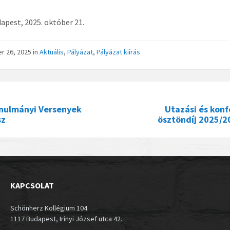
dapest, 2025. október 21.
r 26, 2025
in
Aktuális
,
Pályázat
,
Pályázat kiírás
anulmányi Versenyek
Utazási és konf
sz
ösztöndíj 2025/2
KAPCSOLAT
Schönherz Kollégium 104
1117 Budapest, Irinyi József utca 42.