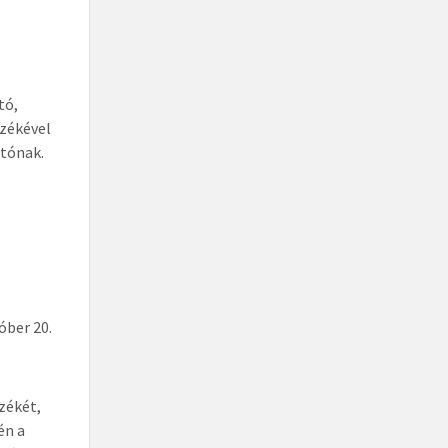
tó,
székével
atónak.
óber 20.
székét,
én a