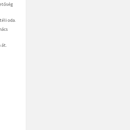
hetőség
éli oda.
nács
 át.