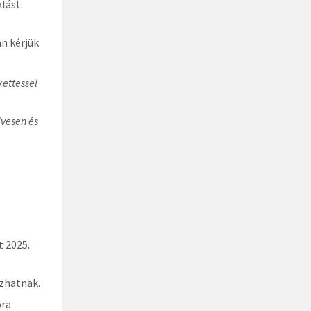
klást.
an kérjük
ettessel
dvesen és
t 2025.
azhatnak.
óra