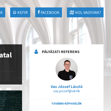
EK
KEFIR
FACEBOOK
HOL VAGYUNK?
PÁLYÁZATI REFERENS
atal
Vas József László
vas.jozsef@vik.hk
TOVÁBBI KÉPVISELŐK