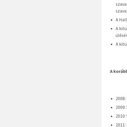
szava
szava
A Hal
A kit
ülésé
A kit
A korább
2008:
2009:
2010:
2011: