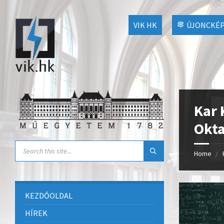
VIK HK
ÚJONCKÉP
Kar 
Okta
Home
KEZDŐOLDAL
HÍREK