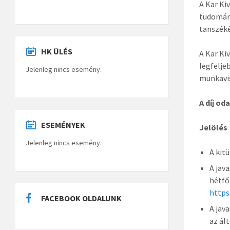
A Kar Ki
tudomány
tanszéké
HK ÜLÉS
A Kar Ki
legfelje
Jelenleg nincs esemény.
munkavis
A díj od
ESEMÉNYEK
Jelölés
Jelenleg nincs esemény.
A kit
A jav
hétfő
http
FACEBOOK OLDALUNK
A jav
az ál