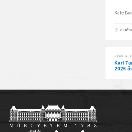
Kelt: Bu
októbe
Previous
Kari T
2025 ő