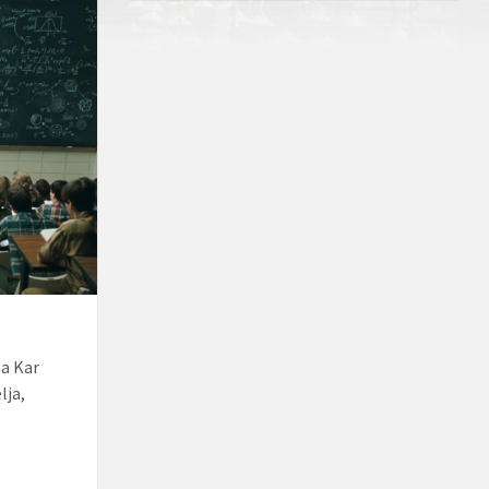
 a Kar
lja,