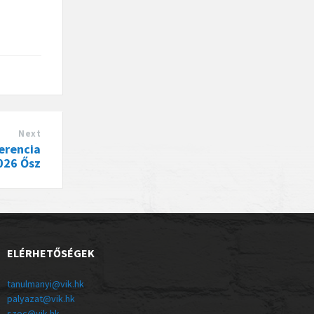
Next
erencia
026 Ősz
ELÉRHETŐSÉGEK
tanulmanyi@vik.hk
palyazat@vik.hk
szoc@vik.hk