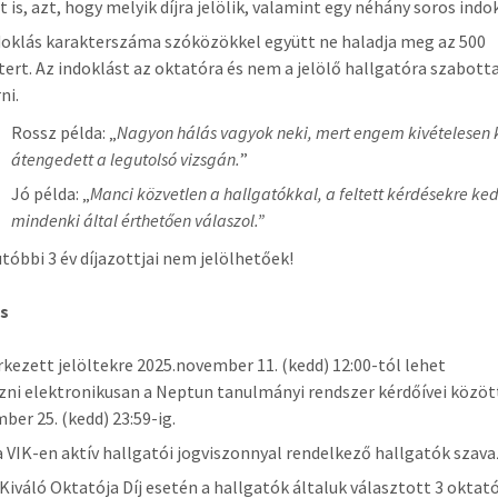
t is, azt, hogy melyik díjra jelölik, valamint egy néhány soros indo
doklás karakterszáma szóközökkel együtt ne haladja meg az 500
tert. Az indoklást az oktatóra és nem a jelölő hallgatóra szabott
ni.
Rossz példa: „
Nagyon hálás vagyok neki, mert engem kivételesen k
átengedett a legutolsó vizsgán.
”
Jó példa: „
Manci közvetlen a hallgatókkal, a feltett kérdésekre ke
mindenki által érthetően válaszol.”
utóbbi 3 év díjazottjai nem jelölhetőek!
s
rkezett jelöltekre 2025.november 11. (kedd) 12:00-tól lehet
zni elektronikusan a Neptun tanulmányi rendszer kérdőívei közöt
ber 25. (kedd) 23:59-ig.
a VIK-en aktív hallgatói jogviszonnyal rendelkező hallgatók szav
 Kiváló Oktatója Díj esetén a hallgatók általuk választott 3 oktat