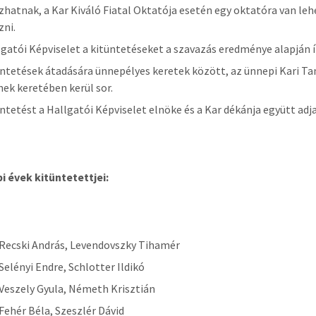
zhatnak, a Kar Kiváló Fiatal Oktatója esetén egy oktatóra van le
zni.
lgatói Képviselet a kitüntetéseket a szavazás eredménye alapján ít
üntetések átadására ünnepélyes keretek között, az ünnepi Kari Ta
nek keretében kerül sor.
üntetést a Hallgatói Képviselet elnöke és a Kar dékánja együtt adja
i évek kitüntetettjei:
 Recski András, Levendovszky Tihamér
 Selényi Endre, Schlotter Ildikó
 Veszely Gyula, Németh Krisztián
 Fehér Béla, Szeszlér Dávid