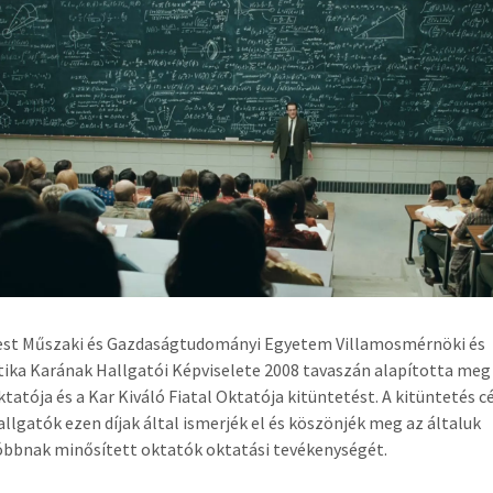
est Műszaki és Gazdaságtudományi Egyetem Villamosmérnöki és
ika Karának Hallgatói Képviselete 2008 tavaszán alapította meg
ktatója és a Kar Kiváló Fiatal Oktatója kitüntetést. A kitüntetés cé
allgatók ezen díjak által ismerjék el és köszönjék meg az általuk
óbbnak minősített oktatók oktatási tevékenységét.