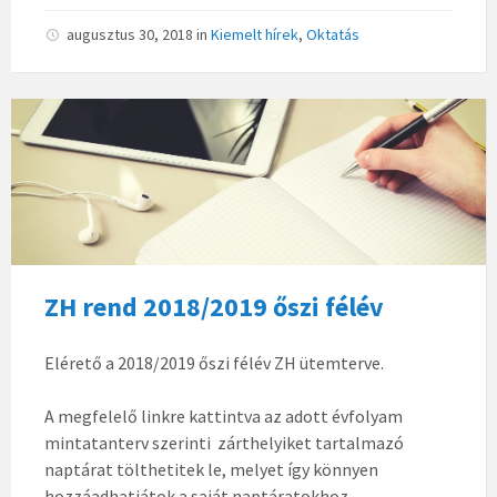
augusztus 30, 2018
in
Kiemelt hírek
,
Oktatás
ZH rend 2018/2019 őszi félév
Elérető a 2018/2019 őszi félév ZH ütemterve.
A megfelelő linkre kattintva az adott évfolyam
mintatanterv szerinti zárthelyiket tartalmazó
naptárat tölthetitek le, melyet így könnyen
hozzáadhatjátok a saját naptáratokhoz.