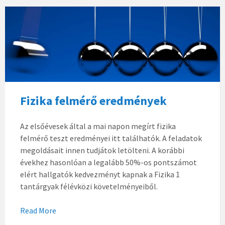
Fizika felmérő eredmények
Az elsőévesek által a mai napon megírt fizika
felmérő teszt eredményei itt találhatók. A feladatok
megoldásait innen tudjátok letölteni. A korábbi
évekhez hasonlóan a legalább 50%-os pontszámot
elért hallgatók kedvezményt kapnak a Fizika 1
tantárgyak félévközi követelményeiből.
Read More