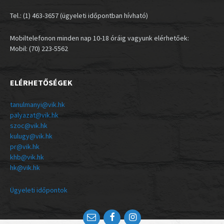
Tel.: (1) 463-3657 (ügyeleti időpontban hívható)
Mobiltelefonon minden nap 10-18 óráig vagyunk elérhetőek:
Mobil: (70) 223-5562
ELÉRHETŐSÉGEK
tanulmanyi@vik.hk
palyazat@vik.hk
szoc@vik.hk
kulugy@vik.hk
pr@vik.hk
khb@vik.hk
hk@vik.hk
Ügyeleti időpontok