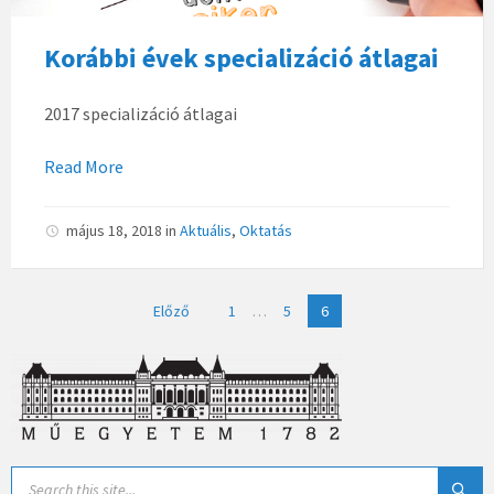
Korábbi évek specializáció átlagai
2017 specializáció átlagai
Read More
május 18, 2018
in
Aktuális
,
Oktatás
Bejegyzések
Előző
1
…
5
6
lapozása