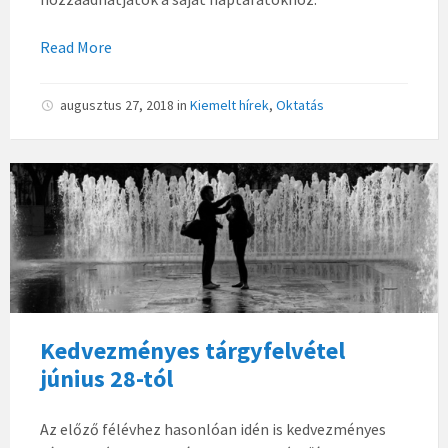
Read More
augusztus 27, 2018
in
Kiemelt hírek
,
Oktatás
Kedvezményes tárgyfelvétel
június 28-tól
Az előző félévhez hasonlóan idén is kedvezményes