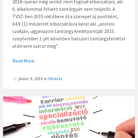
2018 nyarán még senkit nem fognak elbocsátani, aki
6. alkalommal felvett tantárgyát nem teljesíti. A
TVSZ-ben 2015 októbere óta szerepel új pontként,
64.§ (1) miszerint elbocsátásra kerül aki „azonos
szakján, ugyanazon tantárgy kreditpontját 2015.
szeptember 1-jét követően hatszori tantárgyfelvétel
után sem szerzi meg”.
Read More
június 9, 2018
in
Oktatás