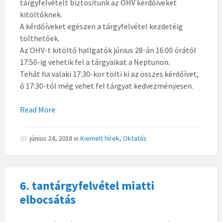
tárgyfelvételt biztosítunk az OHV kérdőíveket
kitöltőknek.
A kérdőíveket egészen a tárgyfelvétel kezdetéig
tölthetőek.
Az OHV-t kitöltő hallgatók június 28-án 16:00 órától
17:50-ig vehetik fel a tárgyaikat a Neptunon.
Tehát ha valaki 17:30-kor tölti ki az összes kérdőívet,
ő 17:30-tól még vehet fel tárgyat kedvezményesen.
Read More
június 24, 2018
in
Kiemelt hírek
,
Oktatás
6. tantárgyfelvétel miatti
elbocsátás