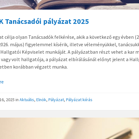
K Tanácsadói pályázat 2025
at célja olyan Tanácsadók felkérése, akik a következő egy évben (
 2026. május) figyelemmel kísérik, illetve véleményükkel, tanácsuk
a Hallgatói Képviselet munkáját. A pályázatban részt vehet a kar 
i vagy volt hallgatója, a pályázat elbírálásánál előnyt jelent a Hal
letben korábban végzett munka.
re
16, 2025
in
Aktuális
,
Elnök
,
Pályázat
,
Pályázat kiírás