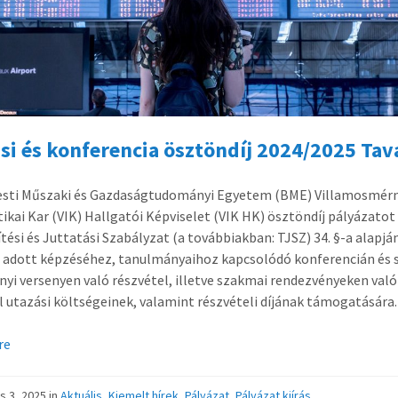
si és konferencia ösztöndíj 2024/2025 Tav
esti Műszaki és Gazdaságtudományi Egyetem (BME) Villamosmérn
ikai Kar (VIK) Hallgatói Képviselet (VIK HK) ösztöndíj pályázatot 
tési és Juttatási Szabályzat (a továbbiakban: TJSZ) 34. §-a alapjá
 adott képzéséhez, tanulmányaihoz kapcsolódó konferencián és 
yi versenyen való részvétel, illetve szakmai rendezvényeken való
l utazási költségeinek, valamint részvételi díjának támogatására.
re
s 3, 2025
in
Aktuális
,
Kiemelt hírek
,
Pályázat
,
Pályázat kiírás