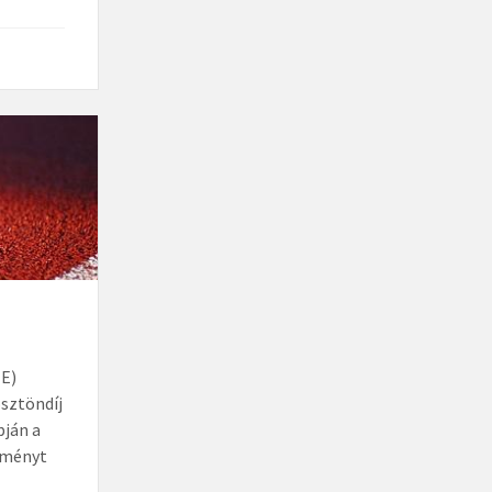
ME)
ösztöndíj
pján a
ítményt