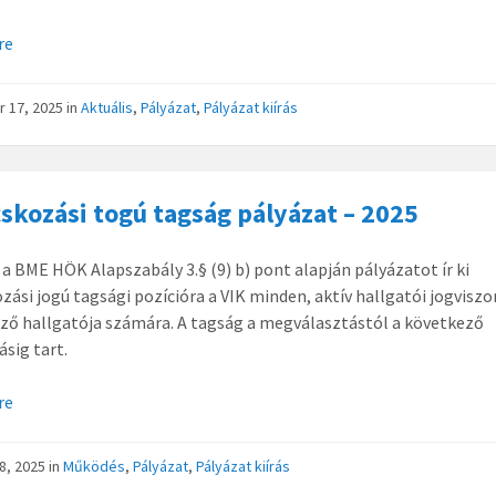
re
r 17, 2025
in
Aktuális
,
Pályázat
,
Pályázat kiírás
skozási togú tagság pályázat – 2025
 a BME HÖK Alapszabály 3.§ (9) b) pont alapján pályázatot ír ki
zási jogú tagsági pozícióra a VIK minden, aktív hallgatói jogvisz
ző hallgatója számára. A tagság a megválasztástól a következő
ásig tart.
re
 8, 2025
in
Működés
,
Pályázat
,
Pályázat kiírás