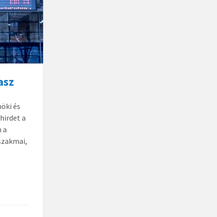
asz
öki és
hirdet a
n a
szakmai,