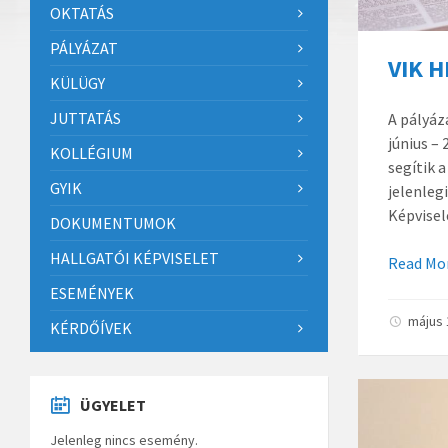
OKTATÁS
PÁLYÁZAT
VIK H
KÜLÜGY
JUTTATÁS
A pályáz
június –
KOLLÉGIUM
segítik 
GYIK
jelenleg
Képvise
DOKUMENTUMOK
HALLGATÓI KÉPVISELET
Read Mo
ESEMÉNYEK
május 
KÉRDŐÍVEK
ÜGYELET
Jelenleg nincs esemény.