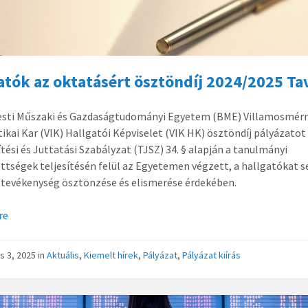
atók az oktatásért ösztöndíj 2024/2025 Ta
esti Műszaki és Gazdaságtudományi Egyetem (BME) Villamosmérn
ikai Kar (VIK) Hallgatói Képviselet (VIK HK) ösztöndíj pályázatot 
tési és Juttatási Szabályzat (TJSZ) 34. § alapján a tanulmányi
ttségek teljesítésén felül az Egyetemen végzett, a hallgatókat s
 tevékenység ösztönzése és elismerése érdekében.
re
s 3, 2025
in
Aktuális
,
Kiemelt hírek
,
Pályázat
,
Pályázat kiírás