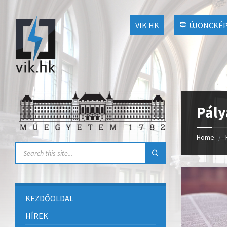
VIK HK
ÚJONCKÉP
Pály
Home
KEZDŐOLDAL
HÍREK