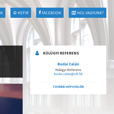
EK
KEFIR
FACEBOOK
HOL VAGYUNK?
KÜLÜGYI REFERENS
Budai Zalán
Külügyi Referens
budai.zalan@vik.hk
TOVÁBBI KÉPVISELŐK