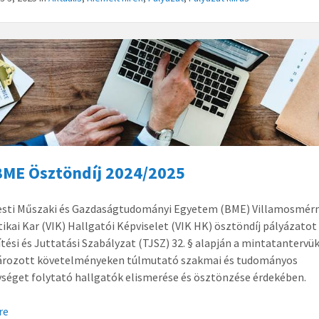
BME Ösztöndíj 2024/2025
esti Műszaki és Gazdaságtudományi Egyetem (BME) Villamosmérn
ikai Kar (VIK) Hallgatói Képviselet (VIK HK) ösztöndíj pályázatot 
tési és Juttatási Szabályzat (TJSZ) 32. § alapján a mintatantervü
rozott követelményeken túlmutató szakmai és tudományos
séget folytató hallgatók elismerése és ösztönzése érdekében.
re