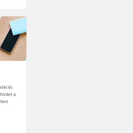
öki és
hirdet a
kben