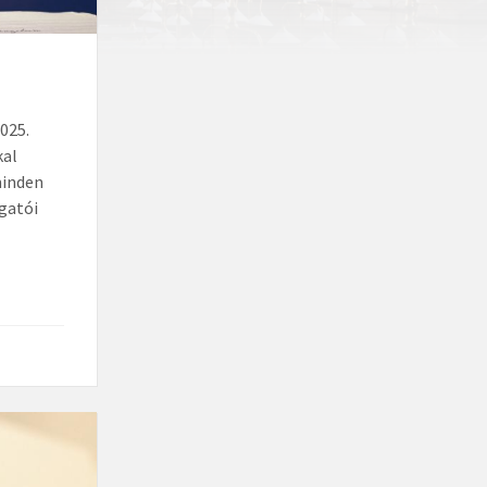
2025.
kal
minden
lgatói