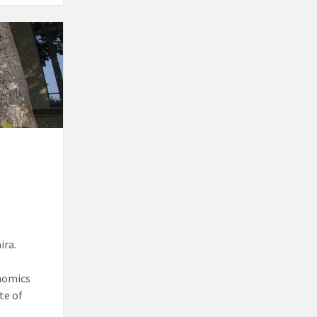
ira.
onomics
te of