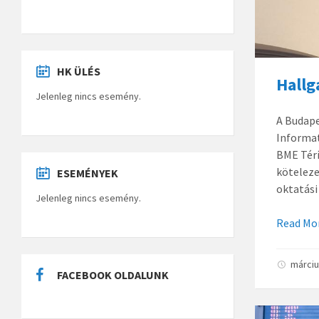
HK ÜLÉS
Hallg
Jelenleg nincs esemény.
A Budap
Informat
BME Térí
köteleze
ESEMÉNYEK
oktatási
Jelenleg nincs esemény.
Read Mo
márciu
FACEBOOK OLDALUNK