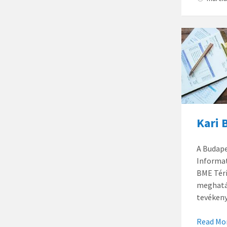
Kari 
A Budap
Informat
BME Térí
meghatá
tevékeny
Read Mo