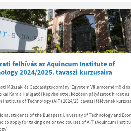
zati felhívás az Aquincum Institute of
ology 2024/2025. tavaszi kurzusaira
esti Műszaki és Gazdaságtudományi Egyetem Villamosmérnöki és
ikai Kara a Hallgatói Képviselettel közösen pályázatot hirdet az
 Institute of Technology (AIT) 2024/25. tavaszi félévének kurzusa
ional students of the Budapest University of Technology and Ec
ted to apply for taking one or two courses of AIT (Aquincum Institu
gy).