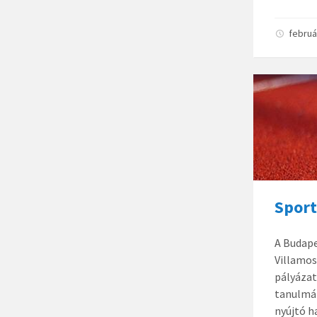
februá
Sport
A Budap
Villamos
pályázat
tanulmán
nyújtó h