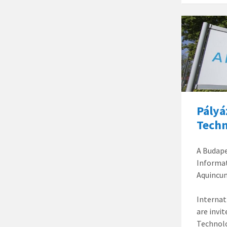
Pályá
Techn
A Budap
Informat
Aquincum
Internat
are invi
Technolo