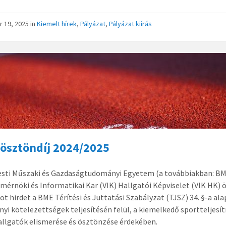
r 19, 2025
in
Kiemelt hírek
,
Pályázat
,
Pályázat kiírás
ösztöndíj 2024/2025
esti Műszaki és Gazdaságtudományi Egyetem (a továbbiakban: B
mérnöki és Informatikai Kar (VIK) Hallgatói Képviselet (VIK HK) 
ot hirdet a BME Térítési és Juttatási Szabályzat (TJSZ) 34. §-a ala
yi kötelezettségek teljesítésén felül, a kiemelkedő sportteljes
allgatók elismerése és ösztönzése érdekében.