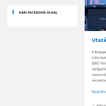
KARI FACEBOOK OLDAL
Utazá
A Budap
Informat
BME Térí
hallgató
tanulmán
részvéte
Read Mo
márciu