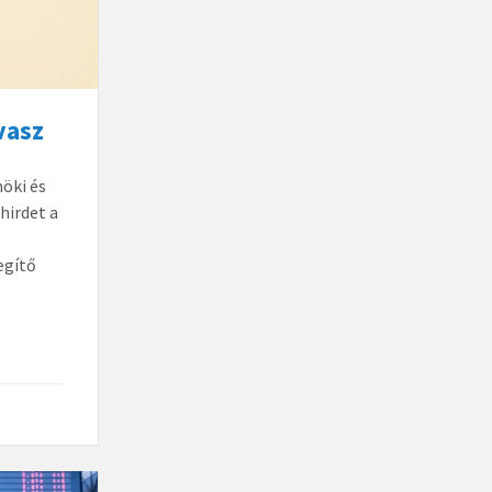
vasz
öki és
hirdet a
egítő