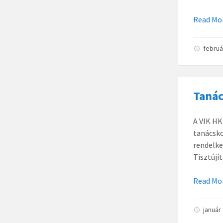
Read Mo
februá
Tanác
A VIK HK
tanácsko
rendelke
Tisztújít
Read Mo
január