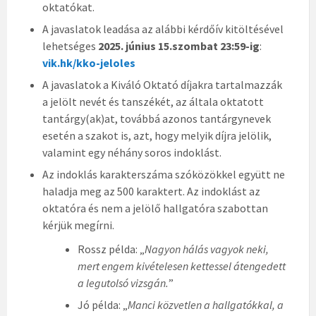
oktatókat.
A javaslatok leadása az alábbi kérdőív kitöltésével
lehetséges
2025. június 15.szombat 23:59-ig
:
vik.hk/kko-jeloles
A javaslatok a Kiváló Oktató díjakra tartalmazzák
a jelölt nevét és tanszékét, az általa oktatott
tantárgy(ak)at, továbbá azonos tantárgynevek
esetén a szakot is, azt, hogy melyik díjra jelölik,
valamint egy néhány soros indoklást.
Az indoklás karakterszáma szóközökkel együtt ne
haladja meg az 500 karaktert. Az indoklást az
oktatóra és nem a jelölő hallgatóra szabottan
kérjük megírni.
Rossz példa: „
Nagyon hálás vagyok neki,
mert engem kivételesen kettessel átengedett
a legutolsó vizsgán.
”
Jó példa: „
Manci közvetlen a hallgatókkal, a