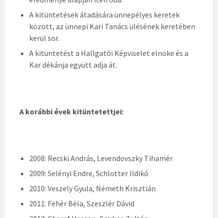
A kitüntetések átadására ünnepélyes keretek
között, az ünnepi Kari Tanács ülésének keretében
kerül sor.
A kitüntetést a Hallgatói Képviselet elnöke és a
Kar dékánja együtt adja át.
A korábbi évek kitüntetettjei:
2008: Recski András, Levendovszky Tihamér
2009: Selényi Endre, Schlotter Ildikó
2010: Veszely Gyula, Németh Krisztián
2011: Fehér Béla, Szeszlér Dávid