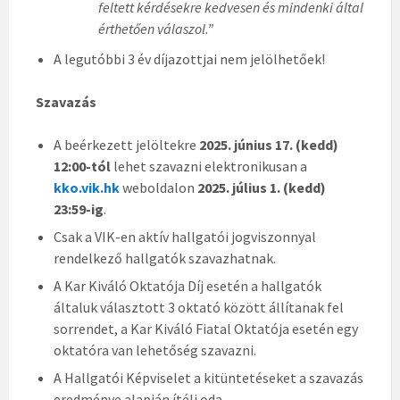
feltett kérdésekre kedvesen és mindenki által
érthetően válaszol.”
A legutóbbi 3 év díjazottjai nem jelölhetőek!
Szavazás
A beérkezett jelöltekre
2025. június 17. (kedd)
12:00-tól
lehet szavazni elektronikusan a
kko.vik.hk
weboldalon
2025. július 1. (kedd)
23:59-ig
.
Csak a VIK-en aktív hallgatói jogviszonnyal
rendelkező hallgatók szavazhatnak.
A Kar Kiváló Oktatója Díj esetén a hallgatók
általuk választott 3 oktató között állítanak fel
sorrendet, a Kar Kiváló Fiatal Oktatója esetén egy
oktatóra van lehetőség szavazni.
A Hallgatói Képviselet a kitüntetéseket a szavazás
eredménye alapján ítéli oda.