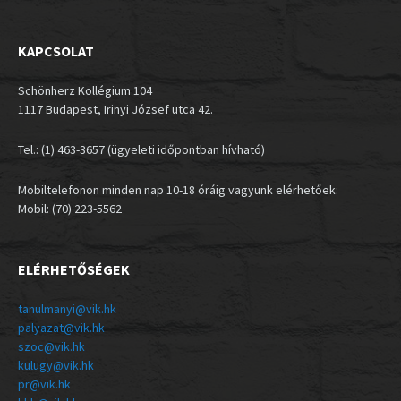
KAPCSOLAT
Schönherz Kollégium 104
1117 Budapest, Irinyi József utca 42.
Tel.: (1) 463-3657 (ügyeleti időpontban hívható)
Mobiltelefonon minden nap 10-18 óráig vagyunk elérhetőek:
Mobil: (70) 223-5562
ELÉRHETŐSÉGEK
tanulmanyi@vik.hk
palyazat@vik.hk
szoc@vik.hk
kulugy@vik.hk
pr@vik.hk