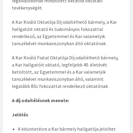
legkiválóbbnak minősített oktatók oktatási
tevékenységét.
A Kar Kiváló Oktatója Díj odaítélhető bármely, a Kar
hallgatóit oktató és tudományos fokozattal
rendelkező, az Egyetemmel és Kar valamelyik
tanszékével munkaviszonyban álló oktatónak.
A Kar Kiváló Fiatal Oktatója Díj odaítélhető bármely,
a Kar hallgatóit oktató, legfeljebb 40. életévét
betöltött, az Egyetemmel és a Kar valamelyik
tanszékével munkaviszonyban álló, valamint
legalább BSc fokozattal rendelkező oktatónak.
A díj odaítélésnek menete:
Jelölés
A kitüntetésre a Kar bármely hallgatója jelölhet