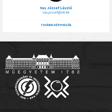
Vas József László
vas.jozsef@vik.hk
TOVÁBBI KÉPVISELŐK