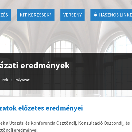
ZÉS
KIT KERESSEK?
VERSENY
HASZNOS LINK
ázati eredmények
Hírek
Pályázat
zatok előzetes eredményei
ek a Utazási és Konferencia Ösztöndíj, Konzultáció Ösztöndíj, és
töndíj eredményei.