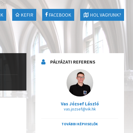
EK
KEFIR
FACEBOOK
HOL VAGYUNK?
PÁLYÁZATI REFERENS
Vas József László
vas.jozsef@vik.hk
TOVÁBBI KÉPVISELŐK