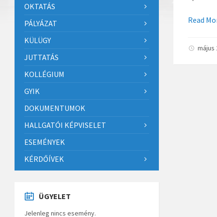
OKTATÁS
Read Mo
PÁLYÁZAT
KÜLÜGY
május 
JUTTATÁS
KOLLÉGIUM
Bejegyzé
GYIK
lapozása
DOKUMENTUMOK
HALLGATÓI KÉPVISELET
ESEMÉNYEK
KÉRDŐÍVEK
ÜGYELET
Jelenleg nincs esemény.