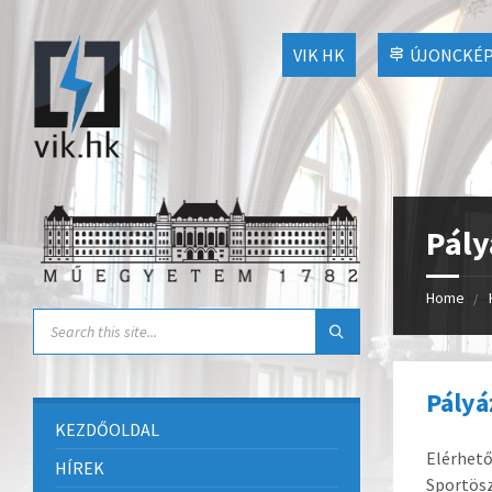
VIK HK
ÚJONCKÉP
Pály
Home
Pályá
KEZDŐOLDAL
Elérhető
HÍREK
Sportösz