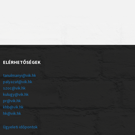
ELÉRHETŐSÉGEK
tanulmanyi@vik.hk
palyazat@vik.hk
szoc@vik.hk
kulugy@vik.hk
pr@vik.hk
khb@vik.hk
hk@vik.hk
Ügyeleti időpontok