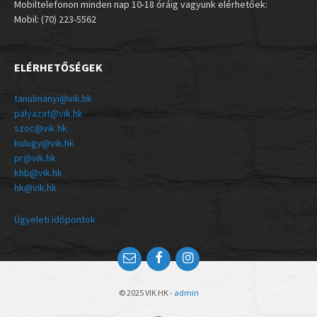
Mobiltelefonon minden nap 10-18 óráig vagyunk elérhetőek:
Mobil: (70) 223-5562
ELÉRHETŐSÉGEK
tanulmanyi@vik.hk
palyazat@vik.hk
szoc@vik.hk
kulugy@vik.hk
pr@vik.hk
khb@vik.hk
hk@vik.hk
Ügyeleti időpontok
© 2025 VIK HK -
admin