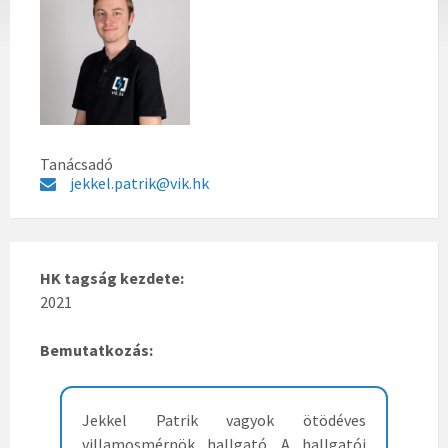
Tanácsadó
jekkel.patrik@vik.hk
HK tagság kezdete:
2021
Bemutatkozás:
Jekkel Patrik vagyok ötödéves
villamosmérnök hallgató. A hallgatói