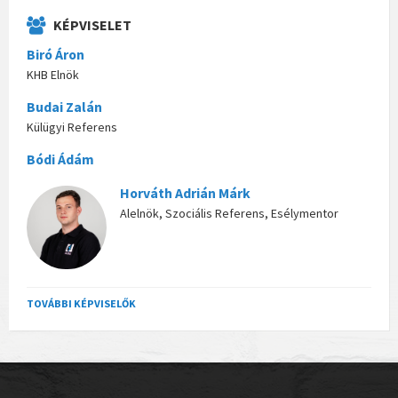
KÉPVISELET
Biró Áron
KHB Elnök
Budai Zalán
Külügyi Referens
Bódi Ádám
Horváth Adrián Márk
Alelnök, Szociális Referens, Esélymentor
TOVÁBBI KÉPVISELŐK