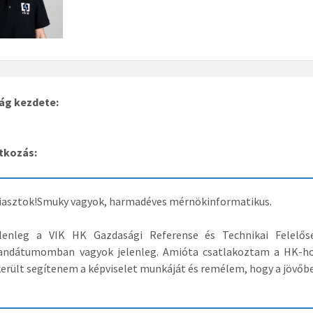
ág kezdete:
tkozás:
iasztok!Smuky vagyok, harmadéves mérnökinformatikus.
lenleg a VIK HK Gazdasági Referense és Technikai Felelő
ndátumomban vagyok jelenleg. Amióta csatlakoztam a HK-hoz,
került segítenem a képviselet munkáját és remélem, hogy a jövőbe