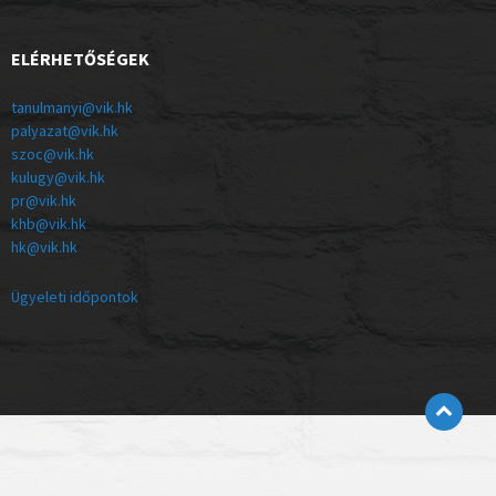
ELÉRHETŐSÉGEK
tanulmanyi@vik.hk
palyazat@vik.hk
szoc@vik.hk
kulugy@vik.hk
pr@vik.hk
khb@vik.hk
hk@vik.hk
Ügyeleti időpontok