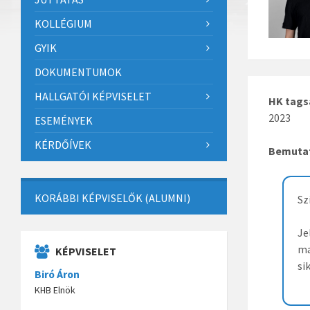
KOLLÉGIUM
GYIK
DOKUMENTUMOK
HALLGATÓI KÉPVISELET
HK tags
2023
ESEMÉNYEK
KÉRDŐÍVEK
Bemuta
KORÁBBI KÉPVISELŐK (ALUMNI)
Sz
Je
ma
KÉPVISELET
si
Biró Áron
KHB Elnök