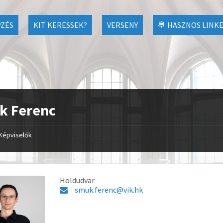
ZÉS
KIT KERESSEK?
VERSENY
HASZNOS LINK
k Ferenc
Képviselők
Holdudvar
smuk.ferenc@vik.hk