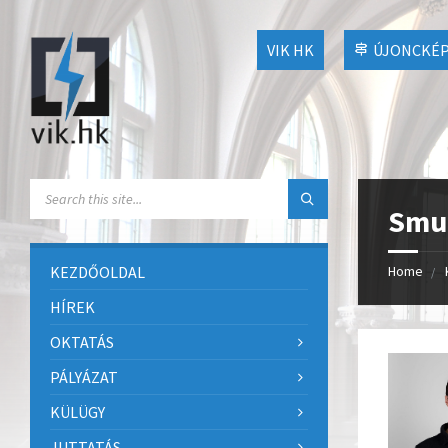
VIK HK
ÚJONCKÉP
Smu
KEZDŐOLDAL
Home
HÍREK
OKTATÁS
PÁLYÁZAT
KÜLÜGY
JUTTATÁS