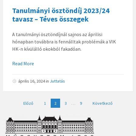
Tanulmányi ösztöndíj 2023/24
tavasz – Téves összegek
A tanulmányi ösztöndíjnál sajnos az áprilisi
hónapban továbbra is fennálltak problémák a VIK
HK-n kívülálló okokból fakadóan.
Read More
április 16, 2024
in
Juttatás
Bejegyzések
Előző
1
2
3
…
9
Következő
lapozása