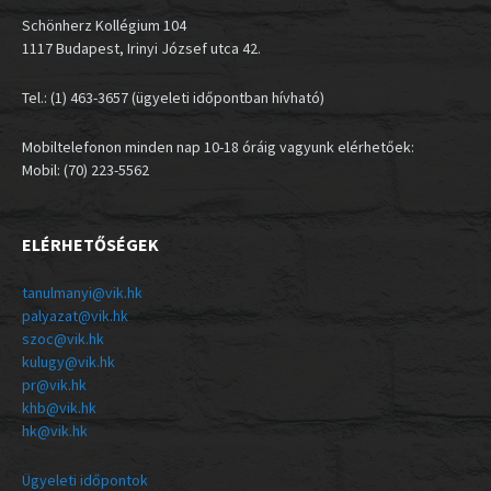
Schönherz Kollégium 104
1117 Budapest, Irinyi József utca 42.
Tel.: (1) 463-3657 (ügyeleti időpontban hívható)
Mobiltelefonon minden nap 10-18 óráig vagyunk elérhetőek:
Mobil: (70) 223-5562
ELÉRHETŐSÉGEK
tanulmanyi@vik.hk
palyazat@vik.hk
szoc@vik.hk
kulugy@vik.hk
pr@vik.hk
khb@vik.hk
hk@vik.hk
Ügyeleti időpontok