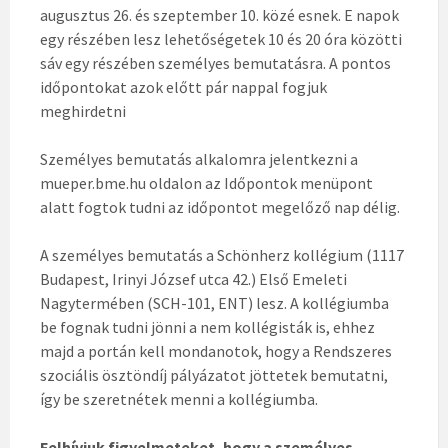
augusztus 26. és szeptember
10. közé esnek. E napok
egy részében lesz lehetőségetek 10 és 20 óra közötti
sáv egy részében személyes bemutatásra. A pontos
időpontokat azok előtt pár nappal fogjuk
meghirdetni
Személyes bemutatás alkalomra jelentkezni a
mueper.bme.hu oldalon az Időpontok menüpont
alatt fogtok tudni az időpontot megelőző nap délig.
A személyes bemutatás a Schönherz kollégium (1117
Budapest, Irinyi József utca 42.) Első Emeleti
Nagytermében (SCH-101, ENT) lesz. A kollégiumba
be fognak tudni jönni a nem kollégisták is, ehhez
majd a portán kell mondanotok, hogy a Rendszeres
szociális ösztöndíj pályázatot jöttetek bemutatni,
így be szeretnétek menni a kollégiumba.
Felhívjuk figyelmeteket, hogy a személyes