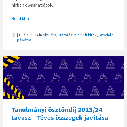
hírben olvashatjátok.
Read More
július 7, 2024
in
Aktuális
,
Juttatás
,
Kiemelt hírek
,
Szociális
pályázat
Tanulmányi ösztöndíj 2023/24
tavasz – Téves összegek javítása