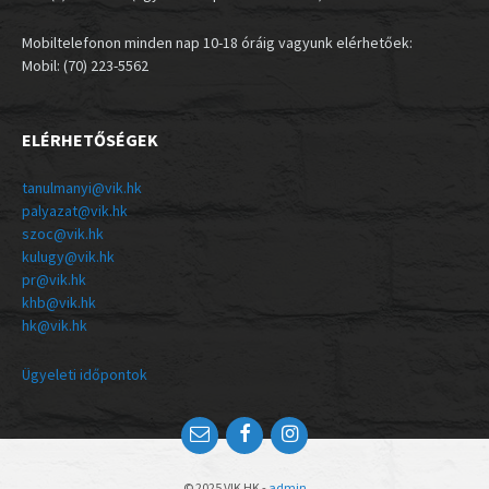
Mobiltelefonon minden nap 10-18 óráig vagyunk elérhetőek:
Mobil: (70) 223-5562
ELÉRHETŐSÉGEK
tanulmanyi@vik.hk
palyazat@vik.hk
szoc@vik.hk
kulugy@vik.hk
pr@vik.hk
khb@vik.hk
hk@vik.hk
Ügyeleti időpontok
© 2025 VIK HK -
admin