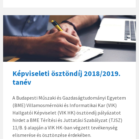
Képviseleti ösztöndíj 2018/2019.
tanév
A Budapesti Műszaki és Gazdaságtudományi Egyetem
(BME) Villamosmérnöki és Informatikai Kar (VIK)
Hallgatói Képviselet (VIK HK) ösztöndíj pályázatot
hirdet a BME Térítési és Juttatási Szabályzat (TJSZ)
11/B. § alapján a VIK HK-ban végzett tevékenység
elismerése és ösztönzése érdekében.