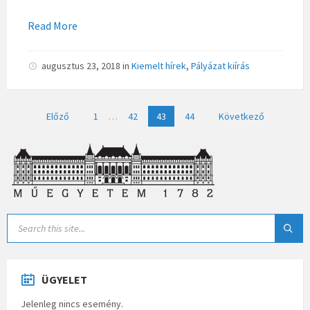
Read More
augusztus 23, 2018
in
Kiemelt hírek
,
Pályázat kiírás
Bejegyzések
Előző
1
…
42
43
44
Következő
lapozása
ÜGYELET
Jelenleg nincs esemény.