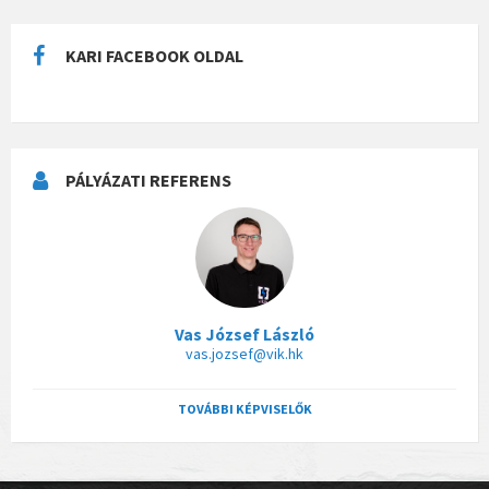
KARI FACEBOOK OLDAL
PÁLYÁZATI REFERENS
Vas József László
vas.jozsef@vik.hk
TOVÁBBI KÉPVISELŐK