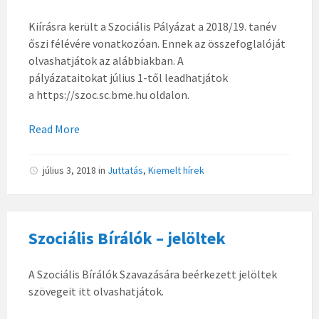
Kiírásra került a Szociális Pályázat a 2018/19. tanév
őszi félévére vonatkozóan. Ennek az összefoglalóját
olvashatjátok az alábbiakban. A
pályázataitokat július 1-től leadhatjátok
a https://szoc.sc.bme.hu oldalon.
Read More
július 3, 2018
in
Juttatás
,
Kiemelt hírek
Szociális Bírálók – jelöltek
A Szociális Bírálók Szavazására beérkezett jelöltek
szövegeit itt olvashatjátok.