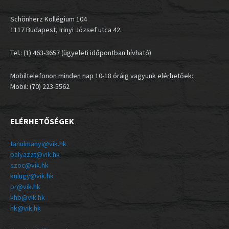
Schönherz Kollégium 104
1117 Budapest, Irinyi József utca 42.
Tel.: (1) 463-3657 (ügyeleti időpontban hívható)
Mobiltelefonon minden nap 10-18 óráig vagyunk elérhetőek:
Mobil: (70) 223-5562
ELÉRHETŐSÉGEK
tanulmanyi@vik.hk
palyazat@vik.hk
szoc@vik.hk
kulugy@vik.hk
pr@vik.hk
khb@vik.hk
hk@vik.hk