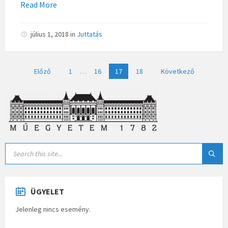
Read More
július 1, 2018
in
Juttatás
Bejegyzések
Előző
1
…
16
17
18
Következő
lapozása
ÜGYELET
Jelenleg nincs esemény.