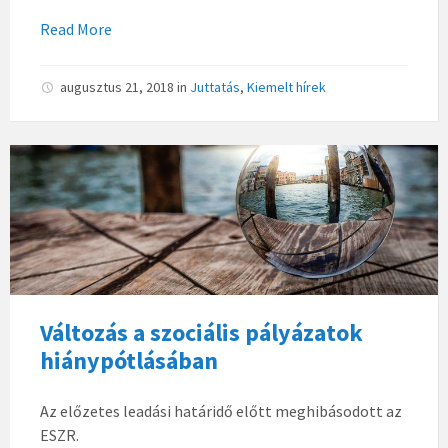
Read More
augusztus 21, 2018
in
Juttatás
,
Kiemelt hírek
Változás a szociális pályázatok
hiánypótlásában
Az előzetes leadási határidő előtt meghibásodott az
ESZR.