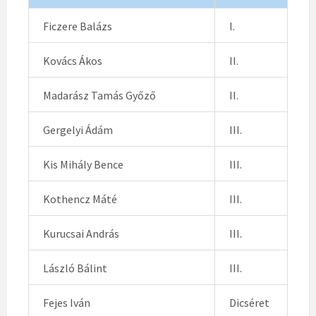
Ficzere Balázs
I.
Kovács Ákos
II.
Madarász Tamás Győző
II.
Gergelyi Ádám
III.
Kis Mihály Bence
III.
Kothencz Máté
III.
Kurucsai András
III.
László Bálint
III.
Fejes Iván
Dicséret