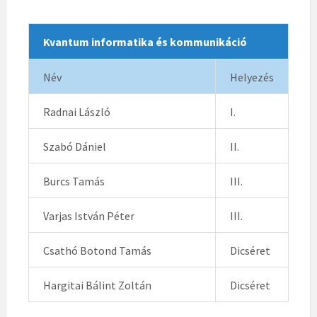
Kvantum informatika és kommunikáció
Név
Helyezés
Radnai László
I.
Szabó Dániel
II.
Burcs Tamás
III.
Varjas István Péter
III.
Csathó Botond Tamás
Dicséret
Hargitai Bálint Zoltán
Dicséret