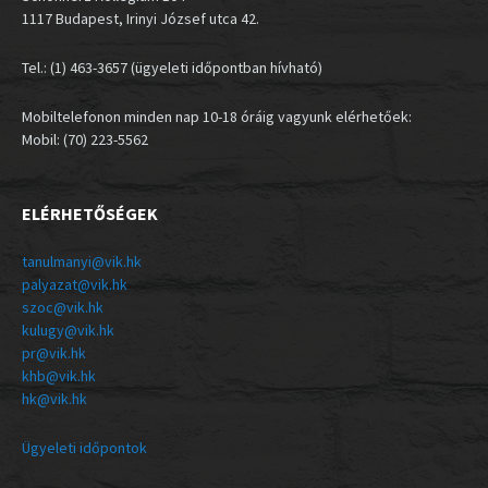
1117 Budapest, Irinyi József utca 42.
Tel.: (1) 463-3657 (ügyeleti időpontban hívható)
Mobiltelefonon minden nap 10-18 óráig vagyunk elérhetőek:
Mobil: (70) 223-5562
ELÉRHETŐSÉGEK
tanulmanyi@vik.hk
palyazat@vik.hk
szoc@vik.hk
kulugy@vik.hk
pr@vik.hk
khb@vik.hk
hk@vik.hk
Ügyeleti időpontok