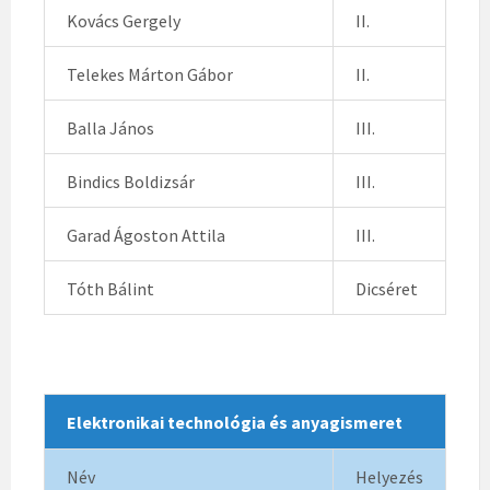
Kovács Gergely
II.
Telekes Márton Gábor
II.
Balla János
III.
Bindics Boldizsár
III.
Garad Ágoston Attila
III.
Tóth Bálint
Dicséret
Elektronikai technológia és anyagismeret
Név
Helyezés