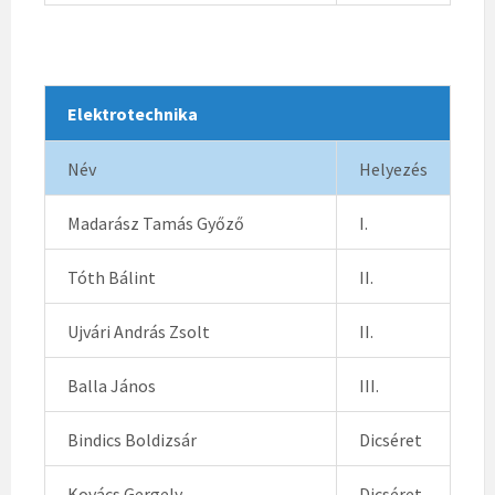
Elektrotechnika
Név
Helyezés
Madarász Tamás Győző
I.
Tóth Bálint
II.
Ujvári András Zsolt
II.
Balla János
III.
Bindics Boldizsár
Dicséret
Kovács Gergely
Dicséret