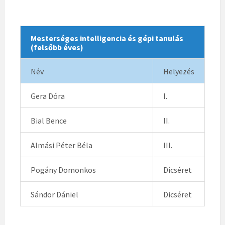
Mesterséges intelligencia és gépi tanulás
(felsőbb éves)
Név
Helyezés
Gera Dóra
I.
Bial Bence
II.
Almási Péter Béla
III.
Pogány Domonkos
Dicséret
Sándor Dániel
Dicséret