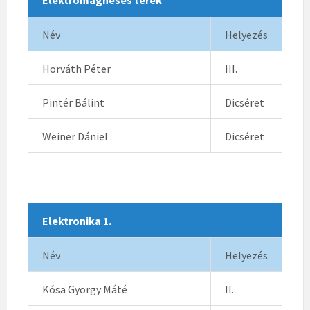
Elektromágneses terek
Név
Helyezés
Horváth Péter
III.
Pintér Bálint
Dicséret
Weiner Dániel
Dicséret
Elektronika 1.
Név
Helyezés
Kósa György Máté
II.