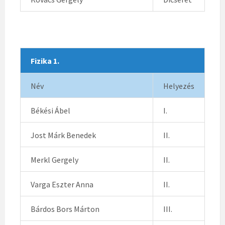
Fizika 1.
Név
Helyezés
Békési Ábel
I.
Jost Márk Benedek
II.
Merkl Gergely
II.
Varga Eszter Anna
II.
Bárdos Bors Márton
III.