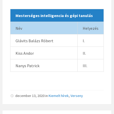
Mesterséges intelligencia és gépi tanulás
Név
Helyezés
Glávits Balázs Róbert
I.
Kiss Andor
II.
Nanys Patrick
III.
december 13, 2020
in
Kiemelt hírek
,
Verseny