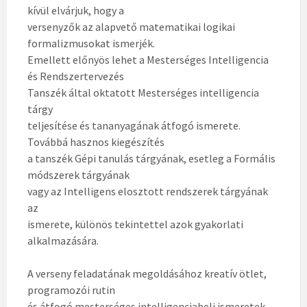
kívül elvárjuk, hogy a
versenyzők az alapvető matematikai logikai
formalizmusokat ismerjék.
Emellett előnyös lehet a Mesterséges Intelligencia
és Rendszertervezés
Tanszék által oktatott Mesterséges intelligencia
tárgy
teljesítése és tananyagának átfogó ismerete.
Továbbá hasznos kiegészítés
a tanszék Gépi tanulás tárgyának, esetleg a Formális
módszerek tárgyának
vagy az Intelligens elosztott rendszerek tárgyának
az
ismerete, különös tekintettel azok gyakorlati
alkalmazására.
A verseny feladatának megoldásához kreatív ötlet,
programozói rutin
és átfogó mesterséges intelligenciabeli ismeretek