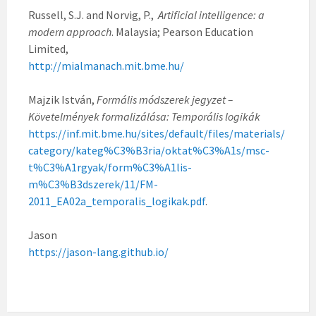
Russell, S.J. and Norvig, P.,
Artificial intelligence: a
modern approach
. Malaysia; Pearson Education
Limited,
http://mialmanach.mit.bme.hu/
Majzik István,
Formális módszerek jegyzet –
Követelmények formalizálása: Temporális logikák
https://inf.mit.bme.hu/sites/default/files/materials/
category/kateg%C3%B3ria/oktat%C3%A1s/msc-
t%C3%A1rgyak/form%C3%A1lis-
m%C3%B3dszerek/11/FM-
2011_EA02a_temporalis_logikak.pdf
.
Jason
https://jason-lang.github.io/