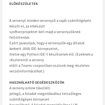
ELŐKÉSZÜLETEK
A versenyt minden versenyző a saját számítógépén
készíti el, az elkészült
szoftverprojektet kell majd a versenyzőknek
feltölteniük.
Ezért javasoljuk, hogy a versenyzők egy általuk
kedvelt JAVA IDE-környezetet,
illetve egy Python IDE-t készítsenek elő. (Ezeknek a
részleteiről a verseny
előtt a Teams-csoportban osztunk meg részletes
verzióinformációkat.)
HASZNÁLHATÓ SEGÉDESZKÖZÖK
A verseny online távolléti
jellegű, a feladat megoldásához tetszőleges
számítógépes környezet
használható. A feladat megoldásához LLM-