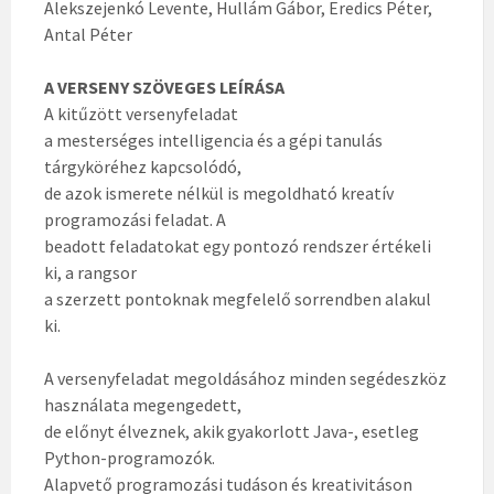
Alekszejenkó Levente, Hullám Gábor, Eredics Péter,
Antal Péter
A VERSENY SZÖVEGES LEÍRÁSA
A kitűzött versenyfeladat
a mesterséges intelligencia és a gépi tanulás
tárgyköréhez kapcsolódó,
de azok ismerete nélkül is megoldható kreatív
programozási feladat. A
beadott feladatokat egy pontozó rendszer értékeli
ki, a rangsor
a szerzett pontoknak megfelelő sorrendben alakul
ki.
A versenyfeladat megoldásához minden segédeszköz
használata megengedett,
de előnyt élveznek, akik gyakorlott Java-, esetleg
Python-programozók.
Alapvető programozási tudáson és kreativitáson