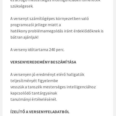
szükségesek.
A versenyt számítógépes környezetben való
programozói jellege miatt a
hatékony problémamegoldás iránt érdeklődőknek is
bátran ajánljuk!
A verseny időtartama 240 perc.
VERSENYEREDEMÉNY BESZÁMÍTÁSA
A versenyen jó eredményt elérő hallgatók
teljesítményét figyelembe
vesszük a tanszék mesterséges intelligenciához
kapcsolódó tantárgyainak
tanulmányi értékelésénél.
ÍZELÍTŐ A VERSENYFELADATBÓL