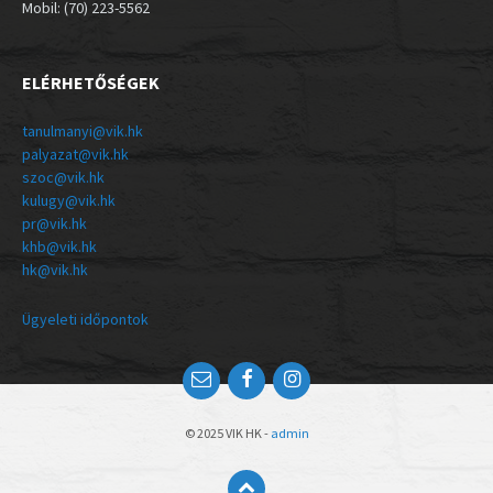
Mobil: (70) 223-5562
ELÉRHETŐSÉGEK
tanulmanyi@vik.hk
palyazat@vik.hk
szoc@vik.hk
kulugy@vik.hk
pr@vik.hk
khb@vik.hk
hk@vik.hk
Ügyeleti időpontok
© 2025 VIK HK -
admin