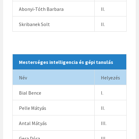
Abonyi-Tóth Barbara
II.
Skribanek Solt
II.
Mesterséges intelligencia és gépi tanulás
Név
Helyezés
Bial Bence
I.
Pelle Mátyás
II.
Antal Mátyás
III.
Gera Dóra
III.