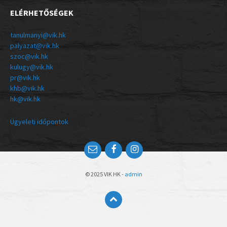
ELÉRHETŐSÉGEK
tanulmanyi@vik.hk
palyazat@vik.hk
szoc@vik.hk
kulugy@vik.hk
pr@vik.hk
khb@vik.hk
hk@vik.hk
Ügyeleti időpontok
© 2025 VIK HK -
admin