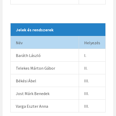
Jelek és rendszerek
Név
Helyezés
Baráth László
I.
Telekes Márton Gábor
II.
Békési Ábel
III.
Jost Márk Benedek
III.
Varga Eszter Anna
III.