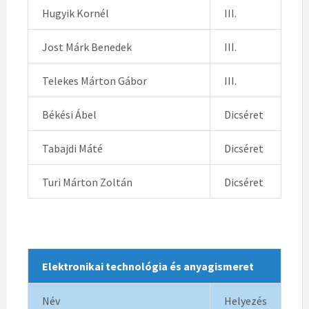
Hugyik Kornél
III.
Jost Márk Benedek
III.
Telekes Márton Gábor
III.
Békési Ábel
Dicséret
Tabajdi Máté
Dicséret
Turi Márton Zoltán
Dicséret
Elektronikai technológia és anyagismeret
Név
Helyezés