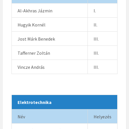
Al-Akhras Jázmin
I.
Hugyik Kornél
II.
Jost Márk Benedek
III.
Tafferner Zoltán
III.
Vincze András
III.
Elektrotechnika
Név
Helyezés