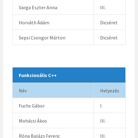
Varga Eszter Anna
III.
Horváth Ádám
Dicséret
Sepsi Csongor Márton
Dicséret
Funkcionális C++
Név
Helyezés
Fuchs Gábor
I.
Mohácsi Ákos
III.
Róna Balázs Ferenc
III.