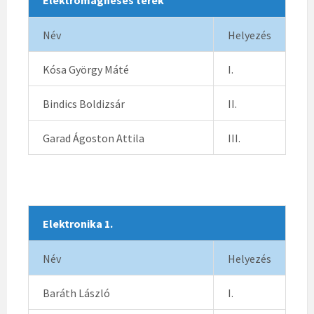
Elektromágneses terek
Név
Helyezés
Kósa György Máté
I.
Bindics Boldizsár
II.
Garad Ágoston Attila
III.
Elektronika 1.
Név
Helyezés
Baráth László
I.