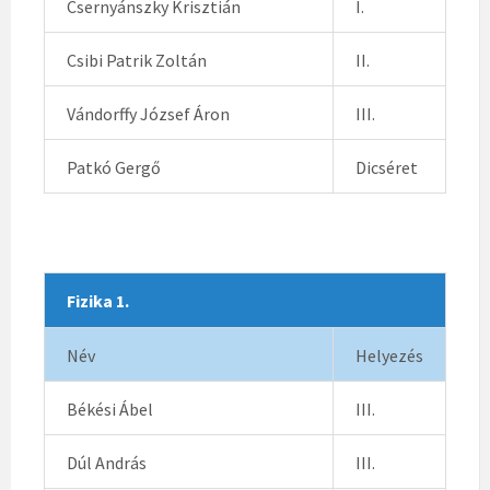
Csernyánszky Krisztián
I.
Csibi Patrik Zoltán
II.
Vándorffy József Áron
III.
Patkó Gergő
Dicséret
Fizika 1.
Név
Helyezés
Békési Ábel
III.
Dúl András
III.