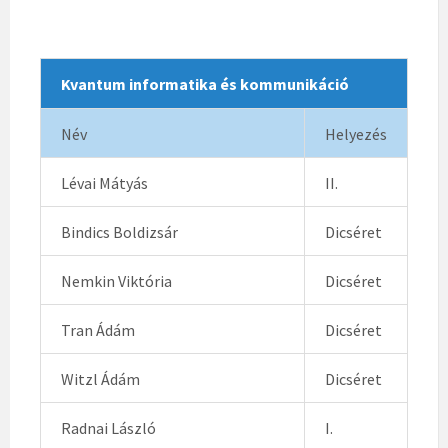
Kvantum informatika és kommunikáció
Név
Helyezés
Lévai Mátyás
II.
Bindics Boldizsár
Dicséret
Nemkin Viktória
Dicséret
Tran Ádám
Dicséret
Witzl Ádám
Dicséret
Radnai László
I.