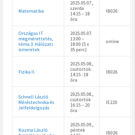
2025.05.07.,
szerda
Matematika
IB026
14:15 – 18
óra
Országos IT
2025.05.07.
megmérettetés,
13:00 –
online
téma 3: Hálózati
18:00 (5 x
ismeretek
35 perc)
2025.05.08.,
csütörtök
Fizika II.
IB026
14:15 -18
óra
2025.05.08.,
Schnell László
csütörtök
Méréstechnika és
IE220
16:15 – 20
Jelfeldolgozás
óra
2025.05.09.,
Kozma László
péntek
IB026