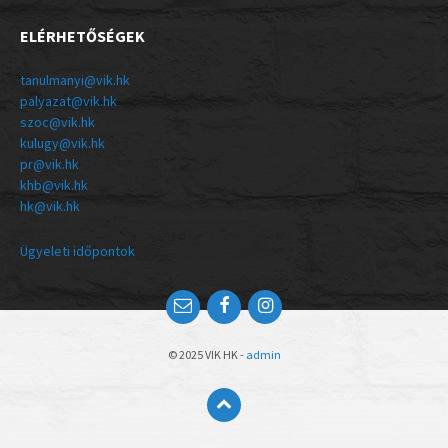
ELÉRHETŐSÉGEK
tanulmanyi@vik.hk
palyazat@vik.hk
szoc@vik.hk
kulugy@vik.hk
pr@vik.hk
khb@vik.hk
hk@vik.hk
Ügyeleti időpontok
© 2025 VIK HK -
admin