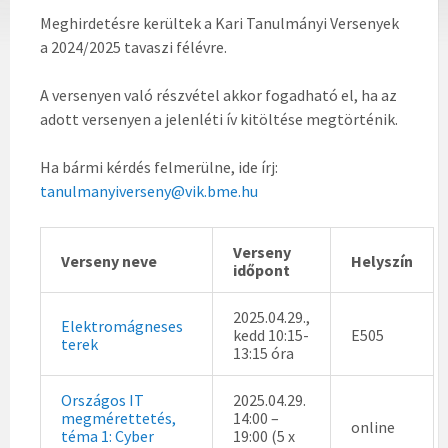
Meghirdetésre kerültek a Kari Tanulmányi Versenyek
a 2024/2025 tavaszi félévre.
A versenyen való részvétel akkor fogadható el, ha az
adott versenyen a jelenléti ív kitöltése megtörténik.
Ha bármi kérdés felmerülne, ide írj:
tanulmanyiverseny@vik.bme.hu
Verseny
Verseny neve
Helyszín
időpont
2025.04.29.,
Elektromágneses
kedd 10:15-
E505
terek
13:15 óra
Országos IT
2025.04.29.
megmérettetés,
14:00 –
online
téma 1: Cyber
19:00 (5 x