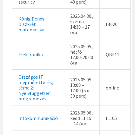
security
40 perc)
2025.04.30.,
Kőnig Dénes
szerda
Diszkrét
IB026
14:30 – 17
matematika
óra
2025.05.05.,
hétfő
Elektronika
QBF11
17:00-20:00
óra
Országos IT
2025.05.05.
megmérettetés,
13:00 –
téma 2:
online
17:00 (5 x
Nyelvfüggetlen
30 perc)
programozás
2025.05.06.,
Infokommunikáció
kedd 11:15
IL105
– 14 óra