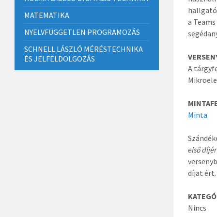
hallgató
MATEMATIKA
a Teams
NYELVFÜGGETLEN PROGRAMOZÁS
segédan
SCHNELL LÁSZLÓ MÉRÉSTECHNIKA
VERSEN
ÉS JELFELDOLGOZÁS
A tárgyf
Mikroele
MINTAF
Minta
Szándéko
első díjé
versenyb
díjat ért.
KATEGÓ
Nincs