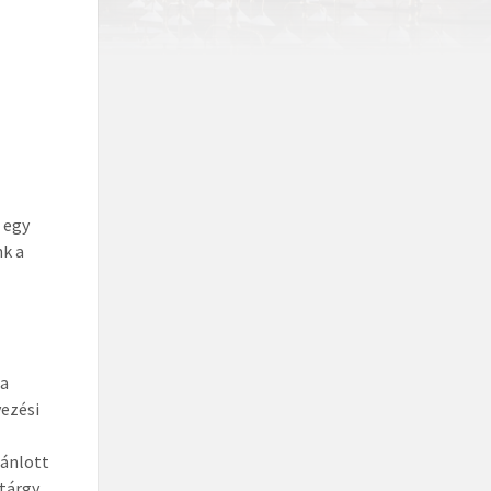
 egy
nk a
ga
vezési
jánlott
 tárgy