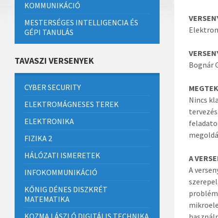
KOMMUNIKÁCIÓ
VERSEN
MESTERSÉGES INTELLIGENCIA ÉS
Elektro
GÉPI TANULÁS
VERSEN
TAVASZI VERSENYEK
Bognár G
CYBER SECURITY
MEGTEKI
Nincs kl
ELEKTROMÁGNESES TEREK
tervezés
ELEKTRONIKA
feladato
megoldás
FIZIKA 2
HÁLÓZATI ISMERETEK
A VERSE
A versen
INFOKOMMUNIKÁCIÓ
szerepel
KŐNIG DÉNES DISZKRÉT
problémá
MATEMATIKA
mikroele
KOZMA LÁSZLÓ DIGITÁLIS TECHNIKA
használn