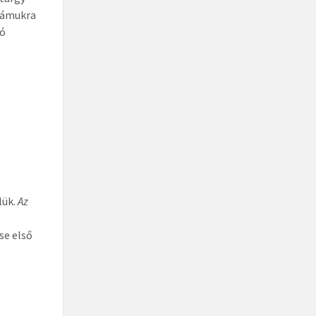
számukra
tó
lük.
Az
se első