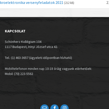
kroelektronika versenyfeladatok 2021
2
(212 kB)
KAPCSOLAT
Schönherz Kollégium 104
1117 Budapest, Irinyi József utca 42.
Tel.: (1) 463-3657 (ügyeleti időpontban hívható)
Mobiltelefonon minden nap 10-18 óráig vagyunk elérhetőek:
Mobil: (70) 223-5562