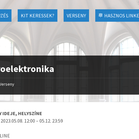
ZÉS
KIT KERESSEK?
VERSENY
HASZNOS LINK
oelektronika
Verseny
 IDEJE, HELYSZÍNE
2023.05.08. 12:00 – 05.12. 23:59
NLINE