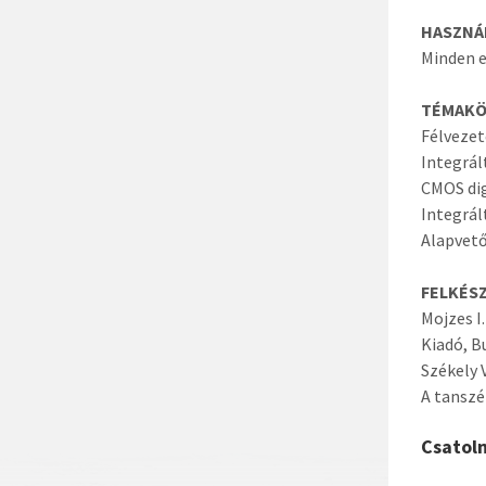
HASZNÁ
Minden e
TÉMAK
Félvezet
Integrál
CMOS dig
Integrál
Alapvető
FELKÉS
Mojzes I
Kiadó, B
Székely 
A tanszé
Csatol