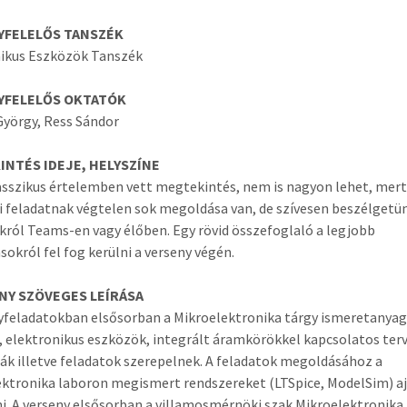
YFELELŐS TANSZÉK
nikus Eszközök Tanszék
YFELELŐS OKTATÓK
yörgy, Ress Sándor
NTÉS IDEJE, HELYSZÍNE
asszikus értelemben vett megtekintés, nem is nagyon lehet, mert
i feladatnak végtelen sok megoldása van, de szívesen beszélgetü
król Teams-en vagy élőben. Egy rövid összefoglaló a legjobb
okról fel fog kerülni a verseny végén.
NY SZÖVEGES LEÍRÁSA
yfeladatokban elsősorban a Mikroelektronika tárgy ismeretanya
, elektronikus eszközök, integrált áramkörökkel kapcsolatos ter
k illetve feladatok szerepelnek. A feladatok megoldásához a
ktronika laboron megismert rendszereket (LTSpice, ModelSim) a
i. A verseny elsősorban a villamosmérnöki szak Mikroelektronika