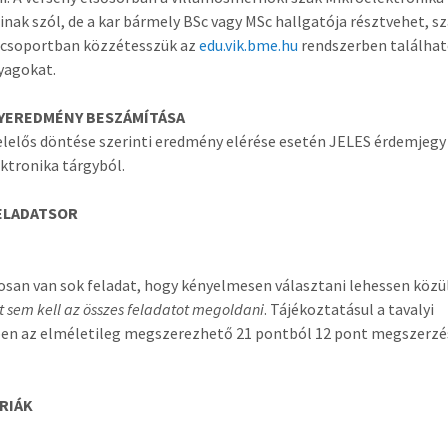
inak szól, de a kar bármely BSc vagy MSc hallgatója résztvehet, 
 csoportban közzétesszük az
edu.vik.bme.hu
rendszerben találha
yagokat.
YEREDMÉNY BESZÁMÍTÁSA
elelős döntése szerinti eredmény elérése esetén JELES érdemjegy
ktronika tárgyból.
ELADATSOR
san van sok feladat, hogy kényelmesen választani lehessen közü
rt sem kell az összes feladatot megoldani
. Tájékoztatásul a tavalyi
en az elméletileg megszerezhető 21 pontból 12 pont megszerzé
RIÁK