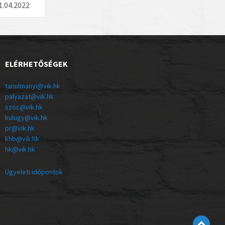
1.04.2022
ELÉRHETŐSÉGEK
tanulmanyi@vik.hk
palyazat@vik.hk
szoc@vik.hk
kulugy@vik.hk
pr@vik.hk
khb@vik.hk
hk@vik.hk
Ügyeleti időpontok