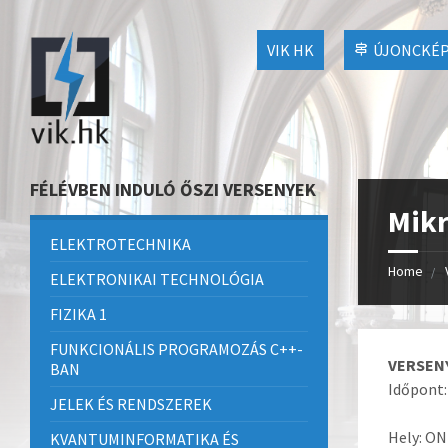
VIK HK
ÚJONCKÉP
FÉLÉVBEN INDULÓ ŐSZI VERSENYEK
Mikr
ELEKTROTECHNIKA
Home
ELEKTRONIKAI TECHNOLÓGIA
FIZIKA 1
FUNKCIONÁLIS PROGRAMOZÁS C++-
VERSENY
BAN
Időpont: 
JELEK ÉS RENDSZEREK
Hely: O
KVANTUMINFORMATIKA ÉS