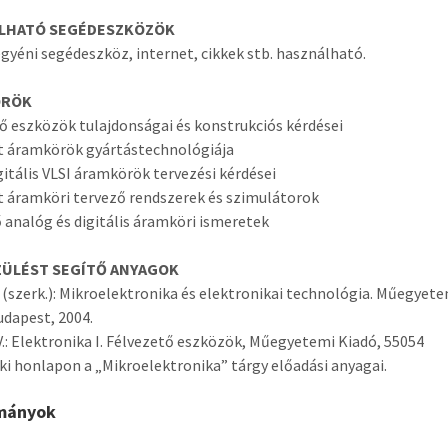
LHATÓ SEGÉDESZKÖZÖK
gyéni segédeszköz, internet, cikkek stb. használható.
ÖRÖK
ő eszközök tulajdonságai és konstrukciós kérdései
t áramkörök gyártástechnológiája
itális VLSI áramkörök tervezési kérdései
t áramköri tervező rendszerek és szimulátorok
 analóg és digitális áramköri ismeretek
ZÜLÉST SEGÍTŐ ANYAGOK
. (szerk.): Mikroelektronika és elektronikai technológia. Műegyet
udapest, 2004.
V.: Elektronika I. Félvezető eszközök, Műegyetemi Kiadó, 55054
ki honlapon a „Mikroelektronika” tárgy előadási anyagai.
mányok