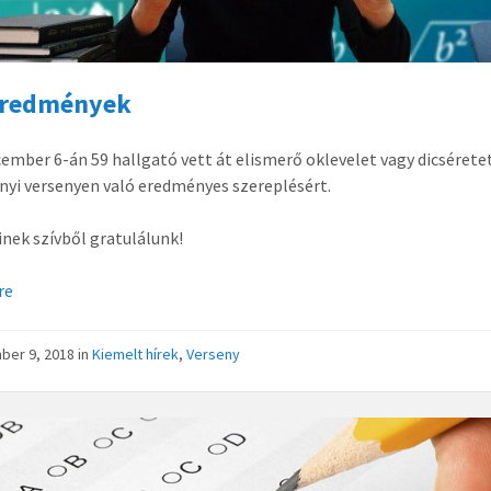
eredmények
cember 6-án 59 hallgató vett át elismerő oklevelet vagy dicséretet
yi versenyen való eredményes szereplésért.
nek szívből gratulálunk!
re
ber 9, 2018
in
Kiemelt hírek
,
Verseny