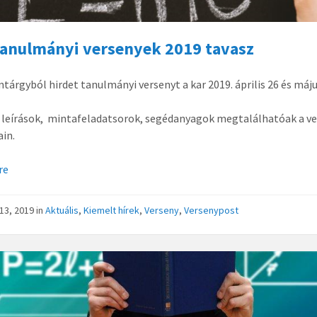
tanulmányi versenyek 2019 tavasz
ntárgyból hirdet tanulmányi versenyt a kar 2019. április 26 és máju
 leírások, mintafeladatsorok, segédanyagok megtalálhatóak a v
ain.
re
s 13, 2019
in
Aktuális
,
Kiemelt hírek
,
Verseny
,
Versenypost