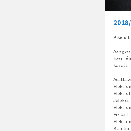
2018/
Kikerült 
Az egyes
Ezen fél
között:
Adatbáz
Elektro
Elektro
Jelek és
Elektron
Fizika 1
Elektron
Kvantum