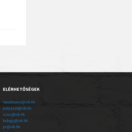
ELÉRHETŐSÉGEK
tanulmanyi@vik.hk
palyazat@vik.hk
szoc@vik.hk
kulugy@vik.hk
pr@vik.hk