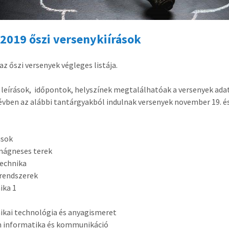
2019 őszi versenykiírások
az őszi versenyek végleges listája.
 leírások, időpontok, helyszínek megtalálhatóak a versenyek adat
évben az alábbi tantárgyakból indulnak versenyek november 19. és
isok
mágneses terek
technika
 rendszerek
ika 1
ikai technológia és anyagismeret
 informatika és kommunikáció