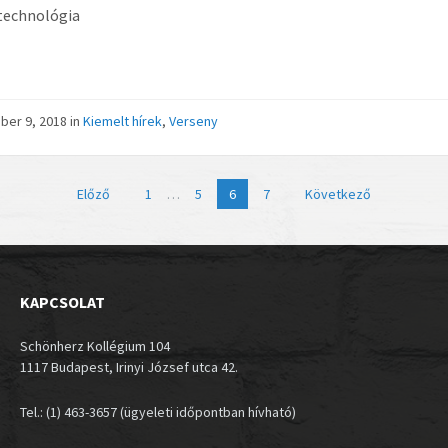
technológia
ber 9, 2018
in
Kiemelt hírek
,
Verseny
sek
Előző
1
…
5
6
7
Következő
KAPCSOLAT
Schönherz Kollégium 104
1117 Budapest, Irinyi József utca 42.
Tel.: (1) 463-3657 (ügyeleti időpontban hívható)