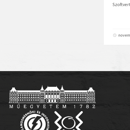
Szoftver
novem
Bejegyzé
lapozása