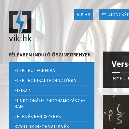
VIK HK
ÚJONCKÉP
FÉLÉVBEN INDULÓ ŐSZI VERSENYEK
Ver
ELEKTROTECHNIKA
Home
ELEKTRONIKAI TECHNOLÓGIA
FIZIKA 1
FUNKCIONÁLIS PROGRAMOZÁS C++-
BAN
JELEK ÉS RENDSZEREK
KVANTUMINFORMATIKA ÉS