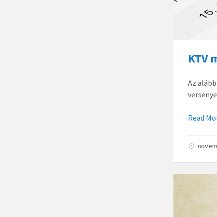
KTV 
Az alább
versenye
Read Mo
novem