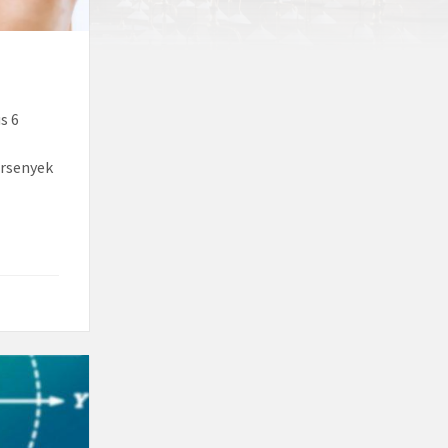
s 6
ersenyek