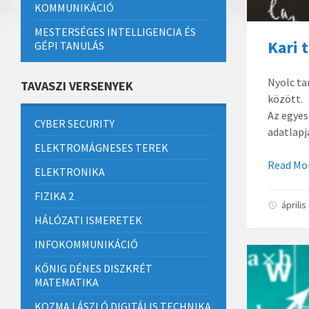
KOMMUNIKÁCIÓ
MESTERSÉGES INTELLIGENCIA ÉS
Kari 
GÉPI TANULÁS
Nyolc ta
TAVASZI VERSENYEK
között.
Az egyes
CYBER SECURITY
adatlapj
ELEKTROMÁGNESES TEREK
Read Mo
ELEKTRONIKA
FIZIKA 2
áprili
HÁLÓZATI ISMERETEK
INFOKOMMUNIKÁCIÓ
KŐNIG DÉNES DISZKRÉT
MATEMATIKA
KOZMA LÁSZLÓ DIGITÁLIS TECHNIKA