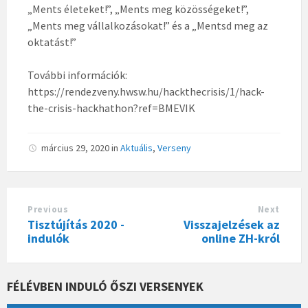
„Ments életeket!”, „Ments meg közösségeket!”,
„Ments meg vállalkozásokat!” és a „Mentsd meg az
oktatást!”
További információk:
https://rendezveny.hwsw.hu/hackthecrisis/1/hack-
the-crisis-hackhathon?ref=BMEVIK
március 29, 2020
in
Aktuális
,
Verseny
Previous
Next
Tisztújítás 2020 -
Visszajelzések az
indulók
online ZH-król
FÉLÉVBEN INDULÓ ŐSZI VERSENYEK