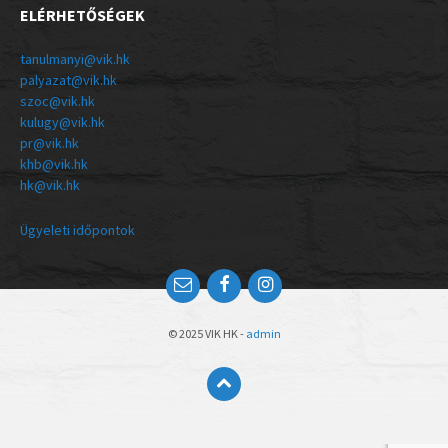
ELÉRHETŐSÉGEK
tanulmanyi@vik.hk
palyazat@vik.hk
szoc@vik.hk
kulugy@vik.hk
pr@vik.hk
khb@vik.hk
hk@vik.hk
Ügyeleti időpontok
© 2025 VIK HK -
admin