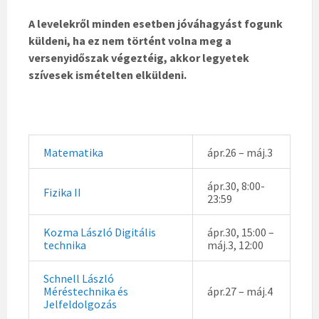
A levelekről minden esetben jóváhagyást fogunk
küldeni, ha ez nem történt volna meg a
versenyidőszak végeztéig, akkor legyetek
szívesek ismételten elküldeni.
Matematika
ápr.26 – máj.3
ápr.30, 8:00-
Fizika II
23:59
Kozma László Digitális
ápr.30, 15:00 –
technika
máj.3, 12:00
Schnell László
Méréstechnika és
ápr.27 – máj.4
Jelfeldolgozás