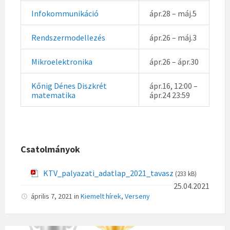
Infokommunikáció
ápr.28 – máj.5
Rendszermodellezés
ápr.26 – máj.3
Mikroelektronika
ápr.26 – ápr.30
Kőnig Dénes Diszkrét
ápr.16, 12:00 –
matematika
ápr.24 23:59
Csatolmányok
KTV_palyazati_adatlap_2021_tavasz
(233 kB)
25.04.2021
április 7, 2021
in
Kiemelt hírek
,
Verseny