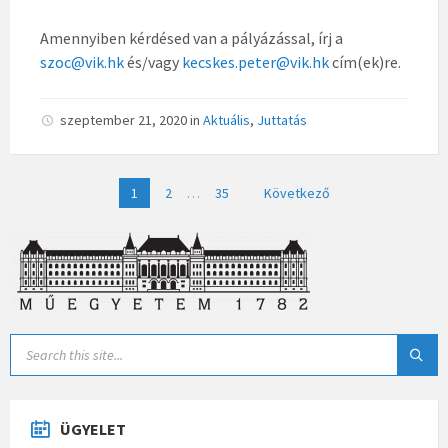
Amennyiben kérdésed van a pályázással, írj a
szoc@vik.hk
és/vagy
kecskes.peter@vik.hk
cím(ek)re.
szeptember 21, 2020
in
Aktuális
,
Juttatás
Bejegyzések
1
2
…
35
Következő
lapozása
ÜGYELET