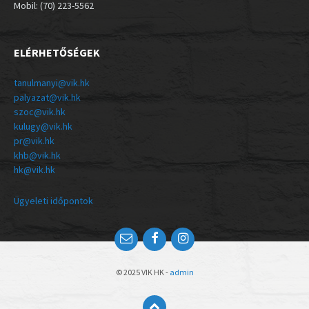
Mobil: (70) 223-5562
ELÉRHETŐSÉGEK
tanulmanyi@vik.hk
palyazat@vik.hk
szoc@vik.hk
kulugy@vik.hk
pr@vik.hk
khb@vik.hk
hk@vik.hk
Ügyeleti időpontok
© 2025 VIK HK -
admin