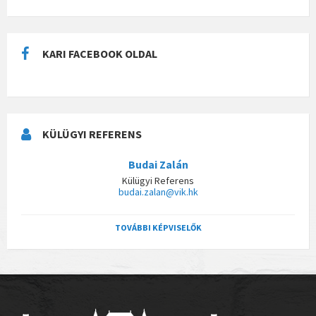
KARI FACEBOOK OLDAL
KÜLÜGYI REFERENS
Budai Zalán
Külügyi Referens
budai.zalan@vik.hk
TOVÁBBI KÉPVISELŐK