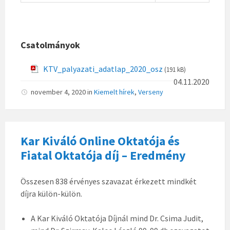
Csatolmányok
KTV_palyazati_adatlap_2020_osz
(191 kB)
04.11.2020
november 4, 2020
in
Kiemelt hírek
,
Verseny
Kar Kiváló Online Oktatója és
Fiatal Oktatója díj – Eredmény
Összesen 838 érvényes szavazat érkezett mindkét
díjra külön-külön.
A Kar Kiváló Oktatója Díjnál mind Dr. Csima Judit,