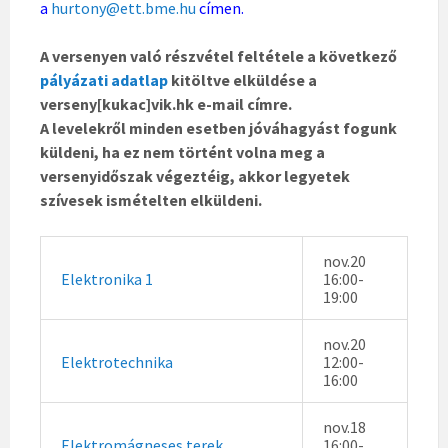
a
hurtony@ett.bme.hu
címen.
A versenyen való részvétel feltétele a következő
pályázati adatlap
kitöltve elküldése a
verseny[kukac]vik.hk e-mail címre.
A levelekről minden esetben jóváhagyást fogunk
küldeni, ha ez nem történt volna meg a
versenyidőszak végeztéig, akkor legyetek
szívesek ismételten elküldeni.
nov.20
Elektronika 1
16:00-
19:00
nov.20
Elektrotechnika
12:00-
16:00
nov.18
Elektromágneses terek
16:00-