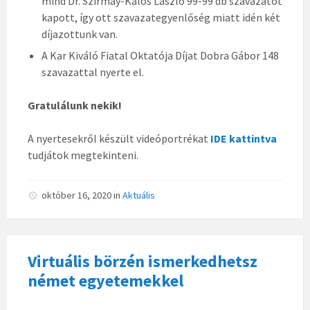
mind Dr. Szirmay-Kalos László 99-99 db szavazatot
kapott, így ott szavazategyenlőség miatt idén két
díjazottunk van.
A Kar Kiváló Fiatal Oktatója Díjat Dobra Gábor 148
szavazattal nyerte el.
Gratulálunk nekik!
A nyertesekről készült videóportrékat
IDE kattintva
tudjátok megtekinteni.
október 16, 2020
in
Aktuális
Virtuális börzén ismerkedhetsz
német egyetemekkel